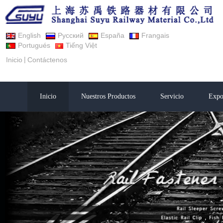
English
Русский
España
Frangais
Portugués
Tiếng Việt
|
Inicio
Contáctenos
Inicio
Nuestros Productos
Servicio
Expo