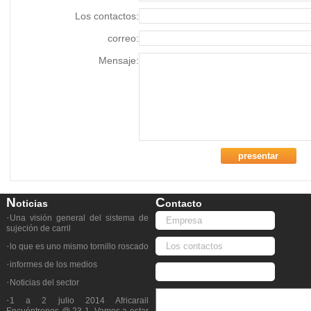
Los contactos:
correo:
Mensaje:
N
C
Oticias
Ontacto
·
Una visión general del sistema de
sujeción de carril
·
lo que es uno mismo tornillo roscado
·
informes de los medios
·
Noticias del sector
·
1 a 2 julio 2014 Africarail